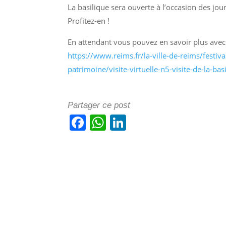
La basilique sera ouverte à l’occasion des j
Profitez-en !
En attendant vous pouvez en savoir plus avec ce
https://www.reims.fr/la-ville-de-reims/festi
patrimoine/visite-virtuelle-n5-visite-de-la-basi
Partager ce post
F
W
Li
a
h
n
c
at
k
e
s
e
b
A
dI
o
p
n
o
p