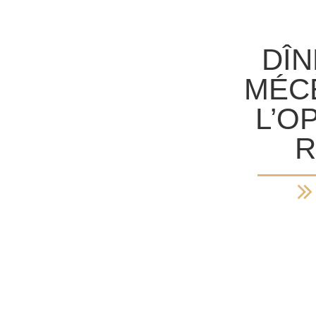
DÎN
MÉC
L’O
R