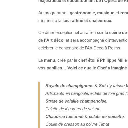
majestueux et époustouflant de l’Opéra de R
Au programme :
gastronomie, musique et renc
moment à la fois
raffiné et chaleureux
.
Ce dîner exceptionnel aura lieu
sur la scène de
de
l’Art déco
, et sera accompagné d’interventio
célébrer le centenaire de l’Art Déco à Reims !
Le
menu
, créé par le
chef étoilé Philippe Mill
vos papilles… Voici ce que le Chef a imaginé 
Royale de champignons & Sot-l’y-laisse 
Artichauts en barigoule, éclats de foie gras 
Strate de volaille champenoise
,
Palette de légumes de saison
Chaource foisonné & éclats de noisette
,
Coulis de cresson au poivre Timut