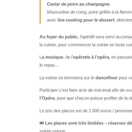
Caviar de poire au champagne
,
Mousseline de coing, poire grillée à la flam
avec
live cooking pour le dessert
, directe
Au foyer du public
, l’apéritif sera servi accom
la soirée, pour commencer la soirée en toute conv
L
a musique
, de l’
opérette à l’opéra
, en passan
le repas…
La soirée se terminera sur le
dancefloor
pour cé
Participer c’est faire acte de mécénat afin de so
l’Opéra
, pour que chacun puisse profiter de la r
Le prix des places est de 1 000 euros / personn
🎟️
Les places sont très limitées – réservez d
soirée unique.