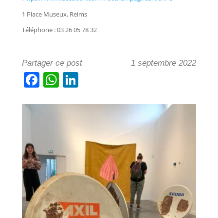
1 Place Museux, Reims
Téléphone : 03 26 05 78 32
Partager ce post
1 septembre 2022
F
W
Li
a
h
n
c
at
k
e
s
e
b
A
dI
o
p
n
o
p
k