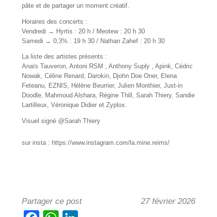
pâte et de partager un moment créatif.
Horaires des concerts :
Vendredi → Hyrtis : 20 h / Meotew : 20 h 30
Samedi → 0,3% : 19 h 30 / Nathan Zahef : 20 h 30
La liste des artistes présents :
Anaïs Tauveron, Antoni RSM , Anthony Suply , Apink, Cédric
Nowak, Céline Renard, Darokin, Djohn Doe Oner, Elena
Feteanu, EZNIS, Hélène Beurrier, Julien Monthier, Just-in
Doodle, Mahmoud Alshara, Régine Thill, Sarah Thiery, Sandie
Lartilleux, Véronique Didier et Zyplox.
Visuel signé @Sarah Thiery
sur insta : https://www.instagram.com/la.mine.reims/
Partager ce post
27 février 2026