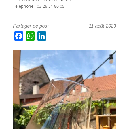
Téléphone : 03 26 51 80 05
Partager ce post
11 août 2023
F
W
Li
a
h
n
c
at
k
e
s
e
b
A
dI
o
p
n
o
p
k