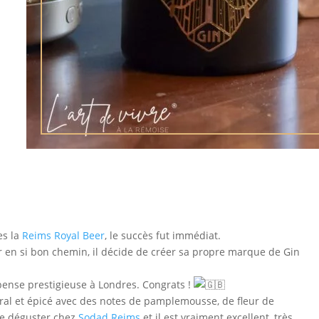
es la
Reims Royal Beer
, le succès fut immédiat.
r en si bon chemin, il décide de créer sa propre marque de Gin
pense prestigieuse à Londres. Congrats !
oral et épicé avec des notes de pamplemousse, de fleur de
 le déguster chez
Sodad Reims
et il est vraiment excellent, très