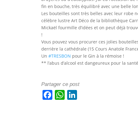
fin en bouche, très équilibré avec une belle lo
Les bouteilles sont très belles avec leur robe
célèbre lustre Art Déco de la bibliothèque Car
Mickaël fourmille d’idées et on peut déjà trou
!
Vous pouvez vous procurer ces jolies bouteille
derrière la cathédrale (15 Cours Anatole Franc
Un
#TRESBON
pour le Gin à la rémoise !
** l’abus d’alcool est dangeureux pour la sa
Partager ce post
F
W
Li
a
h
n
c
at
k
e
s
e
b
A
dI