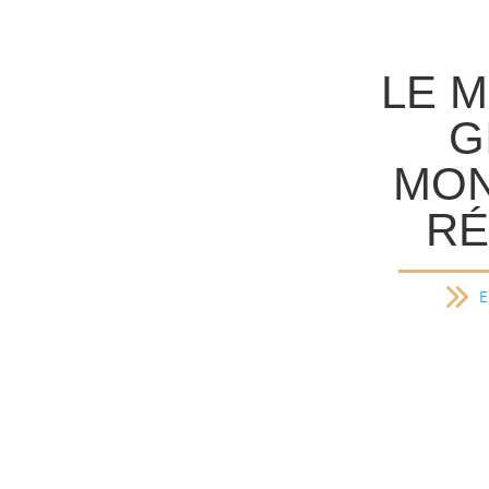
LE M
G
MON
RÉ
E