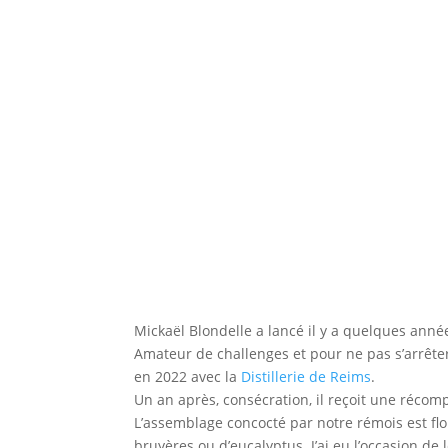
Mickaël Blondelle a lancé il y a quelques anné
Amateur de challenges et pour ne pas s’arrête
en 2022 avec la
Distillerie de Reims
.
Un an après, consécration, il reçoit une récom
L’assemblage concocté par notre rémois est fl
bruyères ou d’eucalyptus. J’ai eu l’occasion de