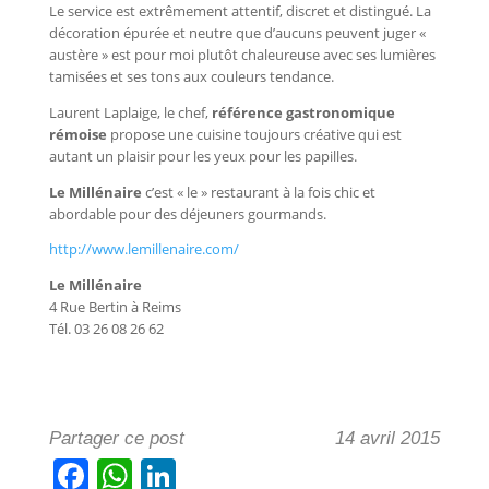
Le service est extrêmement attentif, discret et distingué. La
décoration épurée et neutre que d’aucuns peuvent juger «
austère » est pour moi plutôt chaleureuse avec ses lumières
tamisées et ses tons aux couleurs tendance.
Laurent Laplaige, le chef,
référence gastronomique
rémoise
propose une cuisine toujours créative qui est
autant un plaisir pour les yeux pour les papilles.
Le Millénaire
c’est « le » restaurant à la fois chic et
abordable pour des déjeuners gourmands.
http://www.lemillenaire.com/
Le Millénaire
4 Rue Bertin à Reims
Tél. 03 26 08 26 62
Partager ce post
14 avril 2015
F
W
Li