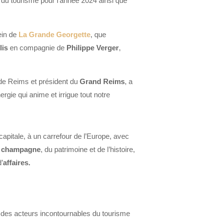
s du tourisme pour l’année 2024 ainsi que
ein de
La Grande Georgette
, que
lis
en compagnie de
Philippe Verger
,
 de Reims et président du
Grand Reims
, a
rgie qui anime et irrigue tout notre
apitale, à un carrefour de l’Europe, avec
u
champagne
, du patrimoine et de l’histoire,
d’
affaires.
r des acteurs incontournables du tourisme