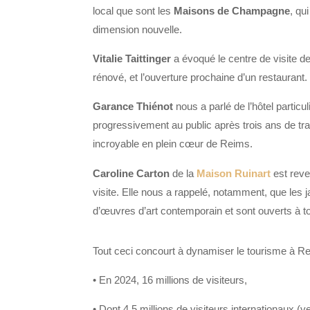
local que sont les
Maisons de Champagne
, qu
dimension nouvelle.
Vitalie Taittinger
a évoqué le centre de visite d
rénové, et l’ouverture prochaine d’un restaurant.
Garance Thiénot
nous a parlé de l’hôtel particul
progressivement au public après trois ans de tra
incroyable en plein
cœur
de Reims.
Caroline Carton
de la
Maison Ruinart
est reve
visite. Elle nous a rappelé, notamment, que les j
d’œuvres d’art contemporain et sont ouverts à
t
Tout ceci concourt
à dynamiser le tourisme à R
•
En 2024,
16 millions
de visiteurs,
•
Dont
4,5 millions
de visiteurs internationaux (
v