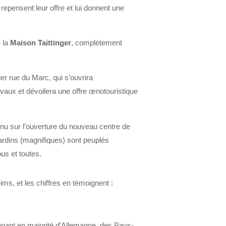
i repensent leur offre et
lui donnent
une
e la
Maison Taittinger
, complètement
ier
rue du Marc
, qui s’ouvrira
vaux et dévoilera une offre œnotouristique
nu sur l’ouverture du nouveau centre de
ardins (
magnifiques
) sont peuplés
ous et toutes
.
eims
, et les chiffres en témoignent :
enant en majorité d’Allemagne, des Pays-