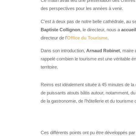
Ce matin
avait
lieu une présentation des chiffre
des perspectives pour les années à venir.
C’est à deux pas de notre belle cathédrale, au s
Baptiste Collignon
, le directeur, nous a
accueil
directeur de l’
Office du Tourisme
.
Dans son introduction,
Arnaud Robinet
, maire
rappelé combien le tourisme est une véritable éne
territoire.
Reims est idéalement située à 45 minutes de la c
de puissants atouts bâtis autour, notamment, d
de la gastronomie, de l’hôtellerie et du tourisme 
Ces différents points ont pu être développés pa