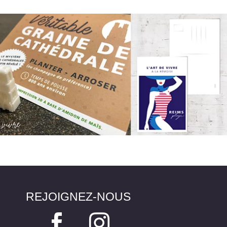
REJOIGNEZ-NOUS

