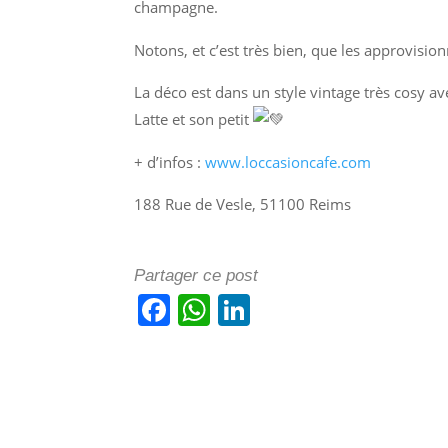
champagne.
Notons, et c’est très bien, que les approvisio
La déco
est dans un style vintage très cosy a
Latte et son petit
+ d’infos :
www.loccasioncafe.com
188 Rue de Vesle, 51100 Reims
Partager ce post
F
W
Li
a
h
n
c
at
k
e
s
e
b
A
dI