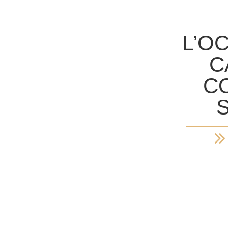
L’O
C
C