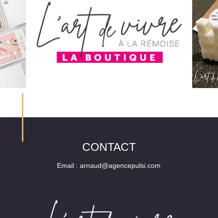
k
CONTACT
Email :
arnaud@agencepulsi.com