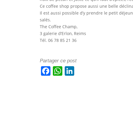
Ce coffee shop propose aussi une belle déclin
Il est aussi possible d’y prendre le petit déje
salés.
The Coffee Champ,
3 galerie d’Erlon, Reims
Tél. 06 78 85 21 36
Partager ce post
F
W
Li
a
h
n
c
at
k
e
s
e
b
A
dI
o
p
n
o
p