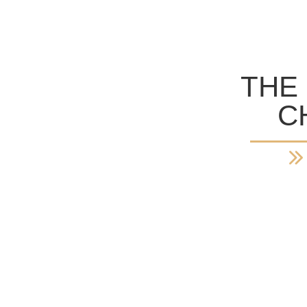
THE
C