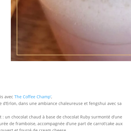
is avec
The Coffee Champ’
,
ie d’Erlon, dans une ambiance chaleureuse et fengshui avec sa
 : un chocolat chaud à base de chocolat Ruby surmonté d’une
purée de framboise, accompagnée d’une part de carrot’cake aux
recouvert et fourré de cream cheese.