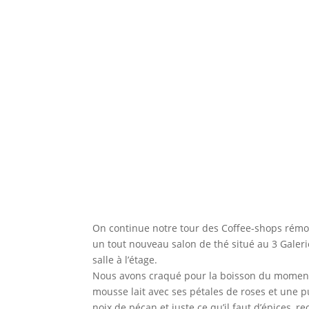
On continue notre tour des Coffee-shops rémo
un tout nouveau salon de thé situé au 3 Galer
salle à l’étage.
Nous avons craqué pour la boisson du moment
mousse lait avec ses pétales de roses et une 
noix de pécan et juste ce qu’il faut d’épices, 