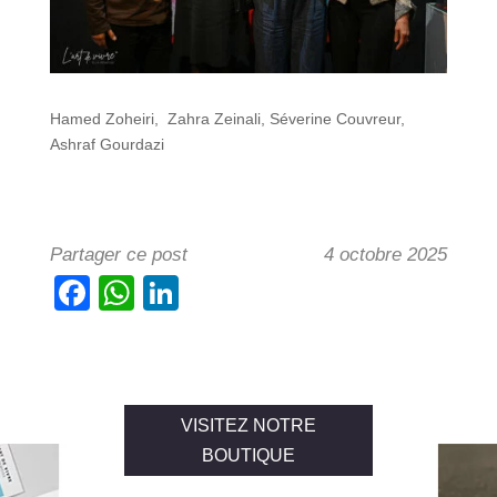
Hamed Zoheiri, Zahra Zeinali, Séverine Couvreur,
Ashraf Gourdazi
Partager ce post
4 octobre 2025
F
W
Li
a
h
n
c
at
k
e
s
e
b
A
dI
VISITEZ NOTRE
BOUTIQUE
o
p
n