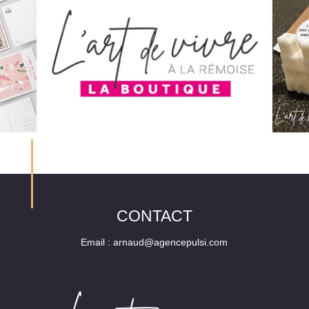
o
p
k
CONTACT
Email :
arnaud@agencepulsi.com